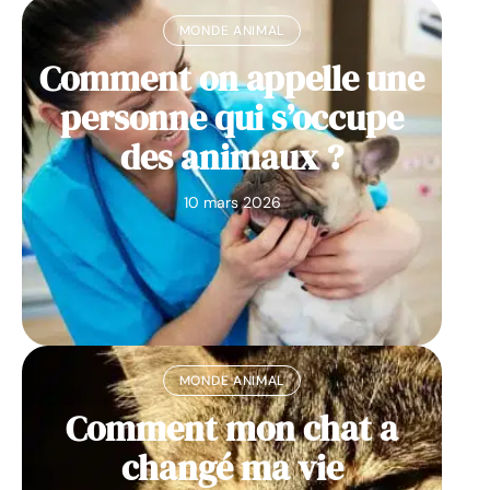
MONDE ANIMAL
Comment on appelle une
personne qui s’occupe
des animaux ?
10 mars 2026
MONDE ANIMAL
Comment mon chat a
changé ma vie