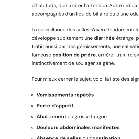
d’habitude, doit attirer l’attention. Autre indic
accompagnés d’un liquide biliaire ou d’une ode
La surveillance des selles s’avère fondamental
développe subitement une
diarrhée
étrange, p
trahit aussi par des gémissements, une salivatio
fameuse
position de prière
, arrière-train rel
instinctivement de soulager sa gêne.
Pour mieux cerner le sujet, voici la liste des si
Vomissements répétés
Perte d’appétit
Abattement
ou grosse fatigue
Douleurs abdominales manifestes
Absence de selles
ou
constipation