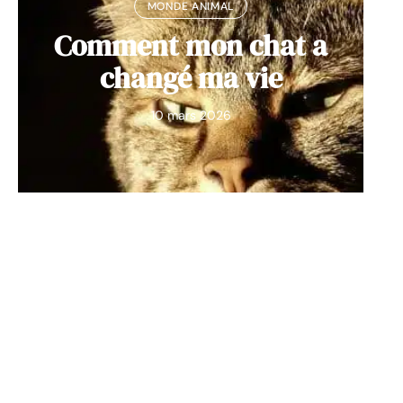
MONDE ANIMAL
Comment mon chat a
changé ma vie
10 mars 2026
Contact
Mentions Légales
Sitemap
© 2025 | commechienetchat.net