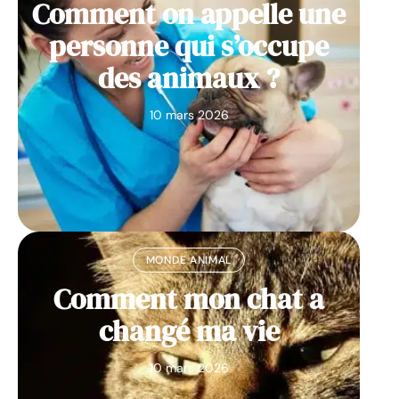
Comment on appelle une
personne qui s’occupe
des animaux ?
10 mars 2026
MONDE ANIMAL
Comment mon chat a
changé ma vie
10 mars 2026