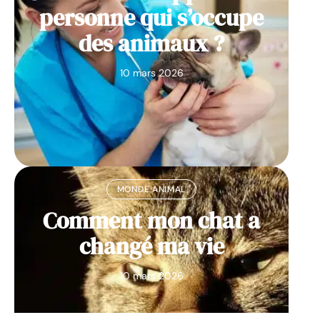
personne qui s’occupe
des animaux ?
10 mars 2026
MONDE ANIMAL
Comment mon chat a
changé ma vie
10 mars 2026