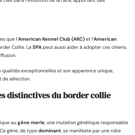
clés dans l’évolution de la race, apportant des
es que l’
American Kennel Club (AKC)
et l’
American
order Collie. La
SPA
peut aussi aider à adopter ces chiens,
ffusion.
es qualités exceptionnelles et son apparence unique,
t de sélection.
s distinctives du border collie
nique au
gène merle
, une mutation génétique responsable
. Ce gène, de type
dominant
, se manifeste par une robe