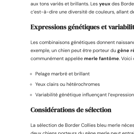
aux tons variés et brillants. Les
yeux
des Border
c’est-à-dire une diversité de couleurs, allant de
Expressions génétiques et variabili
Les combinaisons génétiques donnent naissance
exemple, un chien peut être porteur du
gène r
communément appelée
merle fantôme
. Voici
Pelage marbré et brillant
Yeux clairs ou hétérochromes
Variabilité génétique influençant l’expression
Considérations de sélection
La sélection de Border Collies bleu merle néces
deux chiens porteurs du gène merle peut entra