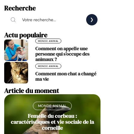
Recherche
Actu populaire
MONDE ANIMAL
Comment on appelle une
personne qui s’occupe des
animaux ?
MONDE ANIMAL
Comment mon chat a changé
ma vie
Article du moment
MONDE ANIMAL
Femelle du corbeau :
caractéristiques et vie sociale de la
corneille