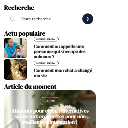
Recherche
Actu populaire
MONDE ANIMAL
Comment on appelle une
personne qui s’occupe des
animaux ?
MONDE ANIMAL
Comment mon chat a changé
ma vie
Article du moment
SOINS
Aliments pour chien : alternatives
saines aux croquettes pour une
meilleure alimentation !